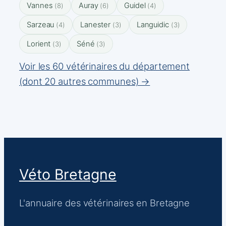
Vannes
Auray
Guidel
(8)
(6)
(4)
Sarzeau
Lanester
Languidic
(4)
(3)
(3)
Lorient
Séné
(3)
(3)
Voir les 60 vétérinaires du département
(dont 20 autres communes) →
Véto Bretagne
L'annuaire des vétérinaires en Bretagne