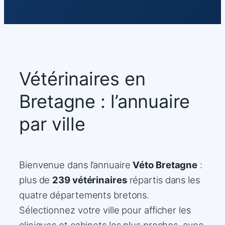
Aller
au
contenu
Vétérinaires en
Bretagne : l’annuaire
par ville
Bienvenue dans l’annuaire
Véto Bretagne
:
plus de
239 vétérinaires
répartis dans les
quatre départements bretons.
Sélectionnez votre ville pour afficher les
cliniques et cabinets les plus proches, avec